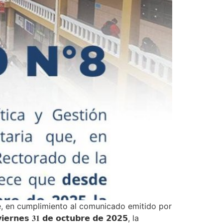
ue, en cumplimiento al comunicado emitido por
𝘀 𝟑𝟏 𝗱𝗲 𝗼𝗰𝘁𝘂𝗯𝗿𝗲 𝗱𝗲 𝟮𝟬𝟮𝟱, la