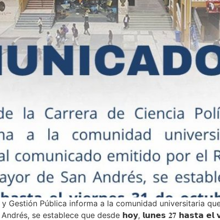
ca y Gestión Pública informa a la comunidad universitaria q
establece que desde 𝗵𝗼𝘆, 𝗹𝘂𝗻𝗲𝘀 𝟐𝟕 𝗵𝗮𝘀𝘁𝗮 𝗲𝗹 𝘃𝗶𝗲𝗿𝗻𝗲