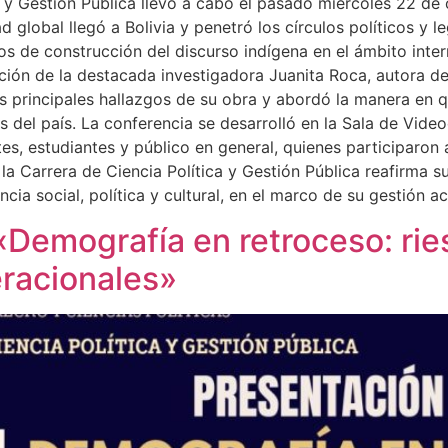
a y Gestión Pública llevó a cabo el pasado miércoles 22 de
 global llegó a Bolivia y penetró los círculos políticos y 
esos de construcción del discurso indígena en el ámbito inte
ción de la destacada investigadora Juanita Roca, autora del 
 principales hallazgos de su obra y abordó la manera en qu
es del país. La conferencia se desarrolló en la Sala de Vid
tes, estudiantes y público en general, quienes participaro
a Carrera de Ciencia Política y Gestión Pública reafirma s
ia social, política y cultural, en el marco de su gestión 
 «Demografía en retroceso: rie
eracionales»