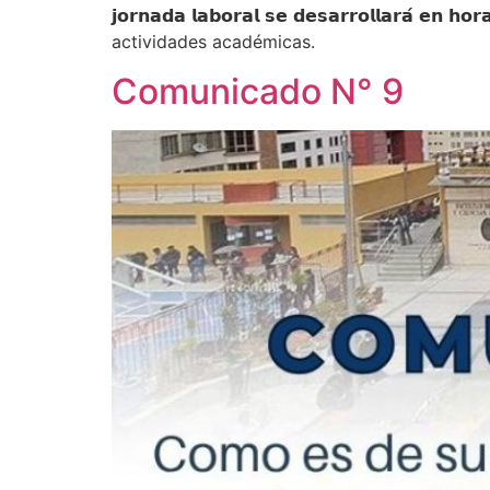
𝗷𝗼𝗿𝗻𝗮𝗱𝗮 𝗹𝗮𝗯𝗼𝗿𝗮𝗹 𝘀𝗲 𝗱𝗲𝘀𝗮𝗿𝗿𝗼𝗹𝗹𝗮
actividades académicas.
Comunicado N° 9