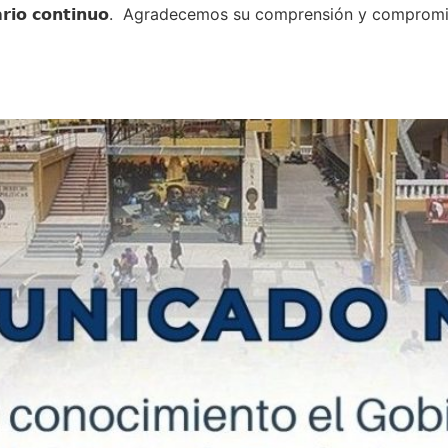
𝗿𝗮́ 𝗲𝗻 𝗵𝗼𝗿𝗮𝗿𝗶𝗼 𝗰𝗼𝗻𝘁𝗶𝗻𝘂𝗼. Agradecemos su comprensión y 